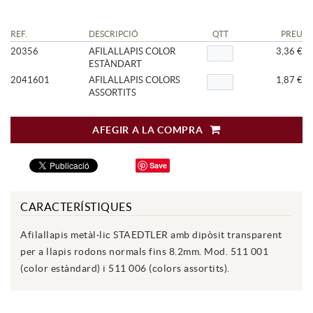
REF.
DESCRIPCIÓ
QTT
PREU
20356
AFILALLAPIS COLOR
3,36 €
ESTÀNDART
2041601
AFILALLAPIS COLORS
1,87 €
ASSORTITS
AFEGIR A LA COMPRA
Save
CARACTERÍSTIQUES
Afilallapis metàl·lic STAEDTLER amb dipòsit transparent
per a llapis rodons normals fins 8.2mm. Mod. 511 001
(color estàndard) i 511 006 (colors assortits).