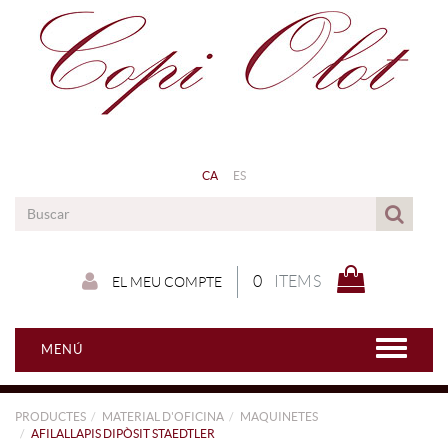
CA
ES
0
ITEMS
EL MEU COMPTE
MENÚ
PRODUCTES
MATERIAL D'OFICINA
MAQUINETES
AFILALLAPIS DIPÒSIT STAEDTLER