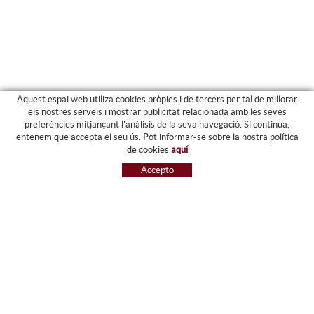
Aquest espai web utiliza cookies pròpies i de tercers per tal de millorar
els nostres serveis i mostrar publicitat relacionada amb les seves
preferències mitjançant l'anàlisis de la seva navegació. Si continua,
PRODUCTES
entenem que accepta el seu ús. Pot informar-se sobre la nostra política
de cookies
aquí
ARXIU I CARPETES
Accepto
MAQUINÀRIA
ETIQUETES I GOMETS
MATERIAL D'OFICINA
ESCRIPTURA
INFORMÀTICA I SEGELLS
PAPERERIA I RESMILLERIA
MOBILIARI
DIBUIX I PLÀSTICA
PISSARES
NOVETATS