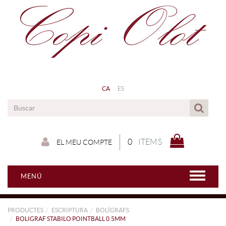
CA
ES
0
ITEMS
EL MEU COMPTE
MENÚ
PRODUCTES
ESCRIPTURA
BOLÍGRAFS
BOLIGRAF STABILO POINTBALL 0.5MM