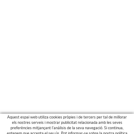
Aquest espai web utiliza cookies pròpies i de tercers per tal de millorar
els nostres serveis i mostrar publicitat relacionada amb les seves
preferències mitjançant l'anàlisis de la seva navegació. Si continua,
PRODUCTES
entenem que accepta el seu ús. Pot informar-se sobre la nostra política