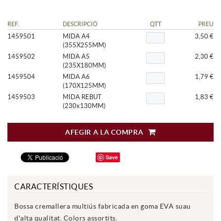
REF.
DESCRIPCIÓ
QTT
PREU
1459501
MIDA A4
3,50 €
(355X255MM)
1459502
MIDA A5
2,30 €
(235X180MM)
1459504
MIDA A6
1,79 €
(170X125MM)
1459503
MIDA REBUT
1,83 €
(230x130MM)
AFEGIR A LA COMPRA
Save
CARACTERÍSTIQUES
Bossa cremallera multiús fabricada en goma EVA suau
d'alta qualitat. Colors assortits.