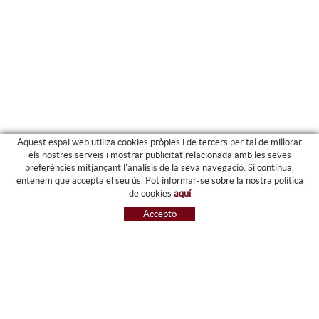
Aquest espai web utiliza cookies pròpies i de tercers per tal de millorar
els nostres serveis i mostrar publicitat relacionada amb les seves
preferències mitjançant l'anàlisis de la seva navegació. Si continua,
PRODUCTES
entenem que accepta el seu ús. Pot informar-se sobre la nostra política
de cookies
aquí
ARXIU I CARPETES
Accepto
MAQUINÀRIA
ETIQUETES I GOMETS
MATERIAL D'OFICINA
ESCRIPTURA
INFORMÀTICA I SEGELLS
PAPERERIA I RESMILLERIA
MOBILIARI
DIBUIX I PLÀSTICA