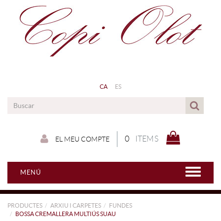
CA
ES
0
ITEMS
EL MEU COMPTE
MENÚ
PRODUCTES
ARXIU I CARPETES
FUNDES
BOSSA CREMALLERA MULTIÚS SUAU