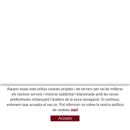
Aquest espai web utiliza cookies pròpies i de tercers per tal de millorar
els nostres serveis i mostrar publicitat relacionada amb les seves
preferències mitjançant l'anàlisis de la seva navegació. Si continua,
PRODUCTES
entenem que accepta el seu ús. Pot informar-se sobre la nostra política
de cookies
aquí
ARXIU I CARPETES
Accepto
MAQUINÀRIA
ETIQUETES I GOMETS