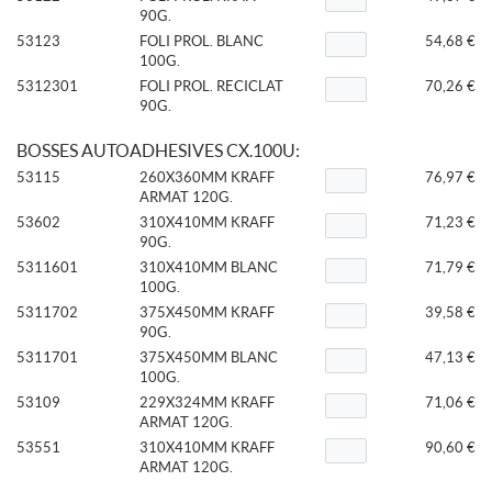
90G.
53123
FOLI PROL. BLANC
54,68 €
100G.
5312301
FOLI PROL. RECICLAT
70,26 €
90G.
BOSSES AUTOADHESIVES CX.100U:
53115
260X360MM KRAFF
76,97 €
ARMAT 120G.
53602
310X410MM KRAFF
71,23 €
90G.
5311601
310X410MM BLANC
71,79 €
100G.
5311702
375X450MM KRAFF
39,58 €
90G.
5311701
375X450MM BLANC
47,13 €
100G.
53109
229X324MM KRAFF
71,06 €
ARMAT 120G.
53551
310X410MM KRAFF
90,60 €
ARMAT 120G.