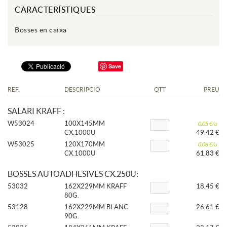
CARACTERÍSTIQUES
Bosses en caixa
Save
REF.
DESCRIPCIÓ
QTT
PREU
SALARI KRAFF :
W53024
100X145MM
0,05 €/u
CX.1000U
49,42 €
W53025
120X170MM
0,06 €/u
CX.1000U
61,83 €
BOSSES AUTOADHESIVES CX.250U:
53032
162X229MM KRAFF
18,45 €
80G.
53128
162X229MM BLANC
26,61 €
90G.