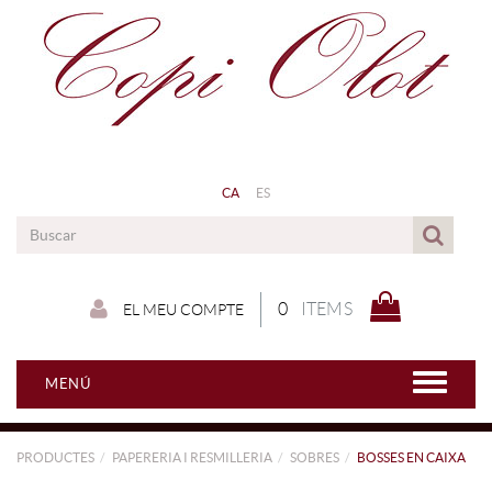
CA
ES
0
ITEMS
EL MEU COMPTE
MENÚ
PRODUCTES
PAPERERIA I RESMILLERIA
SOBRES
BOSSES EN CAIXA