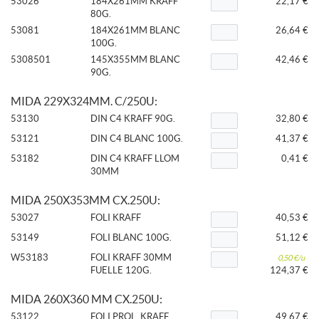
53026
184X261MM KRAFF
22,17 €
80G.
53081
184X261MM BLANC
26,64 €
100G.
5308501
145X355MM BLANC
42,46 €
90G.
MIDA 229X324MM. C/250U:
53130
DIN C4 KRAFF 90G.
32,80 €
53121
DIN C4 BLANC 100G.
41,37 €
53182
DIN C4 KRAFF LLOM
0,41 €
30MM
MIDA 250X353MM CX.250U:
53027
FOLI KRAFF
40,53 €
53149
FOLI BLANC 100G.
51,12 €
W53183
FOLI KRAFF 30MM
0,50 €/u
FUELLE 120G.
124,37 €
MIDA 260X360 MM CX.250U:
53122
FOLI PROL. KRAFF
49,67 €