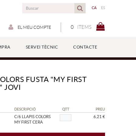
CA
ES
0
ITEMS
EL MEU COMPTE
MPRA
SERVEI TÈCNIC
CONTACTE
COLORS FUSTA "MY FIRST
" JOVI
DESCRIPCIÓ
QTT
PREU
C/6 LLAPIS COLORS
6,21 €
MY FIRST CERA