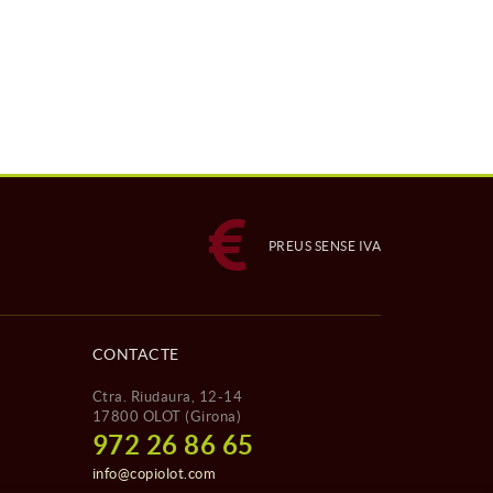
PREUS SENSE IVA
CONTACTE
Ctra. Riudaura, 12-14
17800 OLOT (Girona)
972 26 86 65
info@copiolot.com