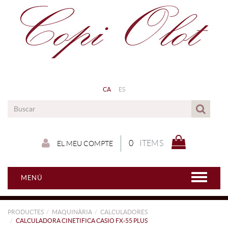
CA
ES
0
ITEMS
EL MEU COMPTE
MENÚ
PRODUCTES
MAQUINÀRIA
CALCULADORES
CALCULADORA CINETIFICA CASIO FX-55 PLUS