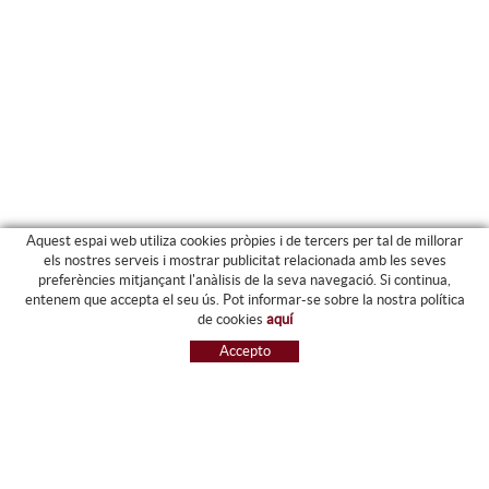
Aquest espai web utiliza cookies pròpies i de tercers per tal de millorar
els nostres serveis i mostrar publicitat relacionada amb les seves
preferències mitjançant l'anàlisis de la seva navegació. Si continua,
PRODUCTES
entenem que accepta el seu ús. Pot informar-se sobre la nostra política
de cookies
aquí
ARXIU I CARPETES
Accepto
MAQUINÀRIA
ETIQUETES I GOMETS
MATERIAL D'OFICINA
ESCRIPTURA
INFORMÀTICA I SEGELLS
PAPERERIA I RESMILLERIA
MOBILIARI