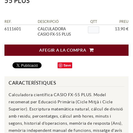
55 PLUS
REF.
DESCRIPCIÓ
QTT
PREU
6111601
CALCULADORA
13,90 €
CASIO FX-55 PLUS
AFEGIR A LA COMPRA
Save
CARACTERÍSTIQUES
Calculadora científica CASIO FX-55 PLUS. Model
recomenat per Educació Primària (Cicle Mitjà i Cicle
Superior). Escriptura matemàtica natural, cálcul de divisió
amb residu, percentatges, càlcul amb hores, minuts i
segons, historial d'operacions, memòria de resposta (Ans),
memòria independent manual de funcions, missatge d'avís