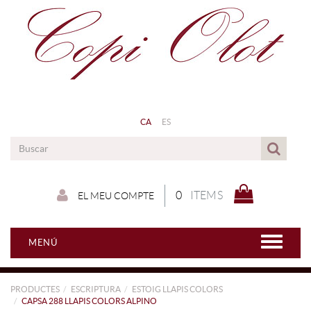
CA
ES
0
ITEMS
EL MEU COMPTE
MENÚ
PRODUCTES
ESCRIPTURA
ESTOIG LLAPIS COLORS
CAPSA 288 LLAPIS COLORS ALPINO