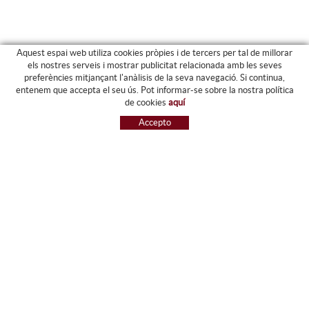
Aquest espai web utiliza cookies pròpies i de tercers per tal de millorar
els nostres serveis i mostrar publicitat relacionada amb les seves
preferències mitjançant l'anàlisis de la seva navegació. Si continua,
PRODUCTES
entenem que accepta el seu ús. Pot informar-se sobre la nostra política
de cookies
aquí
ARXIU I CARPETES
Accepto
MAQUINÀRIA
ETIQUETES I GOMETS
MATERIAL D'OFICINA
ESCRIPTURA
INFORMÀTICA I SEGELLS
PAPERERIA I RESMILLERIA
MOBILIARI
DIBUIX I PLÀSTICA
PISSARES
NOVETATS
OFERTES
REFERÈNCIES