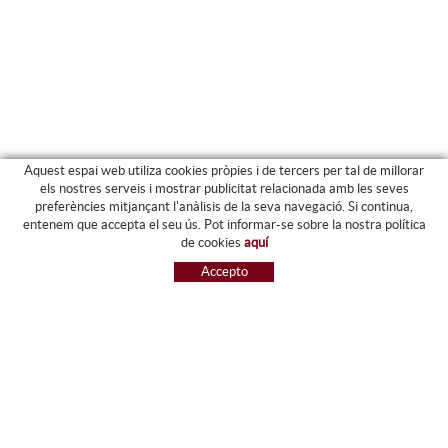
Aquest espai web utiliza cookies pròpies i de tercers per tal de millorar
els nostres serveis i mostrar publicitat relacionada amb les seves
preferències mitjançant l'anàlisis de la seva navegació. Si continua,
PRODUCTES
entenem que accepta el seu ús. Pot informar-se sobre la nostra política
de cookies
aquí
ARXIU I CARPETES
Accepto
MAQUINÀRIA
ETIQUETES I GOMETS
MATERIAL D'OFICINA
ESCRIPTURA
INFORMÀTICA I SEGELLS
PAPERERIA I RESMILLERIA
MOBILIARI
DIBUIX I PLÀSTICA
PISSARES