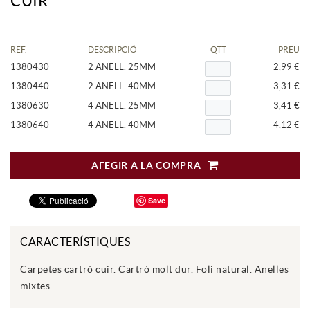
CUIR
REF.
DESCRIPCIÓ
QTT
PREU
1380430
2 ANELL. 25MM
2,99 €
1380440
2 ANELL. 40MM
3,31 €
1380630
4 ANELL. 25MM
3,41 €
1380640
4 ANELL. 40MM
4,12 €
AFEGIR A LA COMPRA
Save
CARACTERÍSTIQUES
Carpetes cartró cuir. Cartró molt dur. Foli natural. Anelles
mixtes.