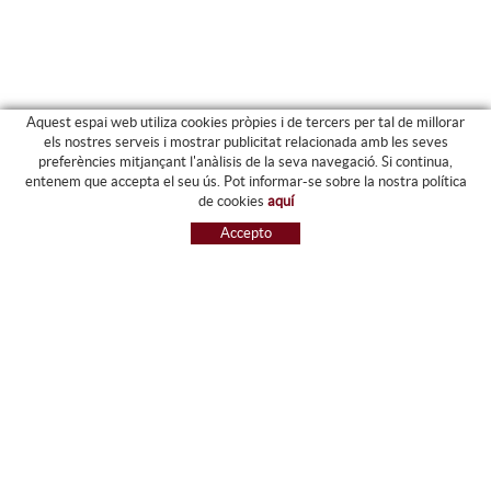
Aquest espai web utiliza cookies pròpies i de tercers per tal de millorar
els nostres serveis i mostrar publicitat relacionada amb les seves
preferències mitjançant l'anàlisis de la seva navegació. Si continua,
PRODUCTES
entenem que accepta el seu ús. Pot informar-se sobre la nostra política
de cookies
aquí
ARXIU I CARPETES
Accepto
MAQUINÀRIA
ETIQUETES I GOMETS
MATERIAL D'OFICINA
ESCRIPTURA
INFORMÀTICA I SEGELLS
PAPERERIA I RESMILLERIA
MOBILIARI
DIBUIX I PLÀSTICA
PISSARES
NOVETATS
OFERTES
REFERÈNCIES