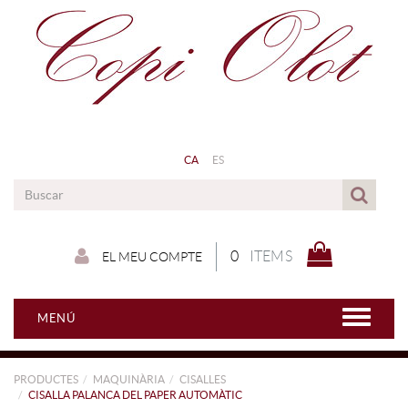
CA
ES
0
ITEMS
EL MEU COMPTE
MENÚ
PRODUCTES
MAQUINÀRIA
CISALLES
CISALLA PALANCA DEL PAPER AUTOMÀTIC