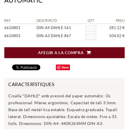
AUTOMÀTIC
REF.
DESCRIPCIÓ
QTT
PREU
6610801
DIN-A4 DAHLE 561
281,12 €
6610803
DIN-A3 DAHLE 867
504,02 €
AFEGIR A LA COMPRA
Save
CARACTERÍSTIQUES
Cisalla "DAHLE" amb pressió del paper automàtic. Ús
professional. Mànec ergonòmic. Capacitat de tall 3.5mm.
Base de tall metàl·lica estable. Esquadra graduada. Topall
lateral. Dimensions ajustables. Escala de mides. Fins a 35
fulls. Dimensions: DIN-A4: 440X265MM DIN-A3: