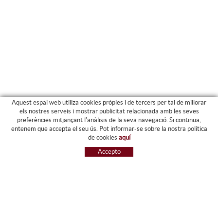
Aquest espai web utiliza cookies pròpies i de tercers per tal de millorar
els nostres serveis i mostrar publicitat relacionada amb les seves
preferències mitjançant l'anàlisis de la seva navegació. Si continua,
PRODUCTES
entenem que accepta el seu ús. Pot informar-se sobre la nostra política
de cookies
aquí
ARXIU I CARPETES
Accepto
MAQUINÀRIA
ETIQUETES I GOMETS
MATERIAL D'OFICINA
ESCRIPTURA
INFORMÀTICA I SEGELLS
PAPERERIA I RESMILLERIA
MOBILIARI