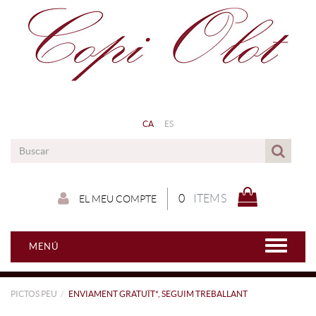
CA
ES
0
ITEMS
EL MEU COMPTE
MENÚ
PICTOS PEU
ENVIAMENT GRATUÏT*, SEGUIM TREBALLANT