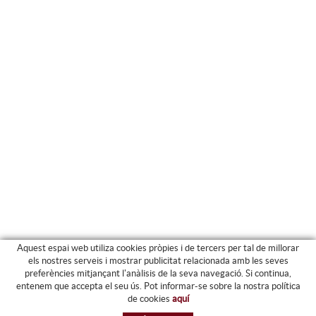
Aquest espai web utiliza cookies pròpies i de tercers per tal de millorar
els nostres serveis i mostrar publicitat relacionada amb les seves
preferències mitjançant l'anàlisis de la seva navegació. Si continua,
PRODUCTES
entenem que accepta el seu ús. Pot informar-se sobre la nostra política
de cookies
aquí
ARXIU I CARPETES