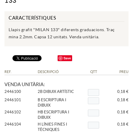
133
CARACTERÍSTIQUES
Llapis grafit "MILAN 133" diferents graduacions. Traç
mina 2.2mm. Capsa 12 unitats. Venda unitària.
Save
REF.
DESCRIPCIÓ
QTT
PREU
VENDA UNITÀRIA:
2446100
2B DIBUIX ARTÍSTIC
0,18 €
2446101
B ESCRIPTURA I
0,18 €
DIBUIX
2446102
HB ESCRIPTURA I
0,18 €
DIBUIX
2446104
H LÍNIES FINES I
0,18 €
TÈCNIQUES