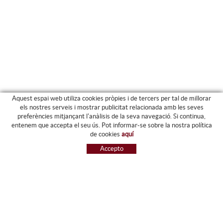
Aquest espai web utiliza cookies pròpies i de tercers per tal de millorar
els nostres serveis i mostrar publicitat relacionada amb les seves
preferències mitjançant l'anàlisis de la seva navegació. Si continua,
PRODUCTES
entenem que accepta el seu ús. Pot informar-se sobre la nostra política
de cookies
aquí
ARXIU I CARPETES
Accepto
MAQUINÀRIA
ETIQUETES I GOMETS
MATERIAL D'OFICINA
ESCRIPTURA
INFORMÀTICA I SEGELLS
PAPERERIA I RESMILLERIA
MOBILIARI
DIBUIX I PLÀSTICA