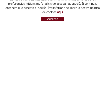
preferències mitjançant l'anàlisis de la seva navegació. Si continua,
PRODUCTES
entenem que accepta el seu ús. Pot informar-se sobre la nostra política
de cookies
aquí
ARXIU I CARPETES
Accepto
MAQUINÀRIA
ETIQUETES I GOMETS
MATERIAL D'OFICINA
ESCRIPTURA
INFORMÀTICA I SEGELLS
PAPERERIA I RESMILLERIA
MOBILIARI
DIBUIX I PLÀSTICA
PISSARES
NOVETATS
OFERTES
REFERÈNCIES
GUIA DE COMPRA
REGISTRAR-SE
ACCEDIR A LA COMPTA
COMPRAR