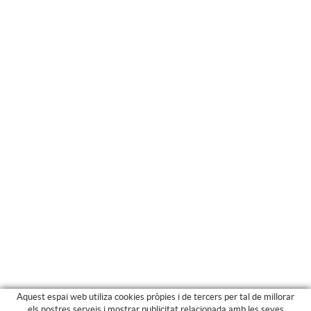
Aquest espai web utiliza cookies pròpies i de tercers per tal de millorar
els nostres serveis i mostrar publicitat relacionada amb les seves