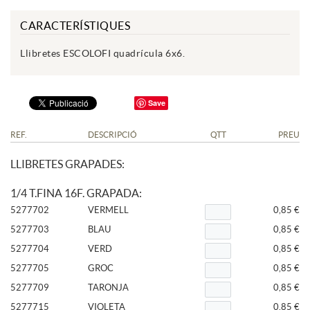
CARACTERÍSTIQUES
Llibretes ESCOLOFI quadrícula 6x6.
Save
REF.
DESCRIPCIÓ
QTT
PREU
LLIBRETES GRAPADES:
1/4 T.FINA 16F. GRAPADA:
5277702
VERMELL
0,85 €
5277703
BLAU
0,85 €
5277704
VERD
0,85 €
5277705
GROC
0,85 €
5277709
TARONJA
0,85 €
5277715
VIOLETA
0,85 €