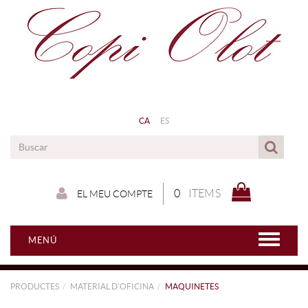
CA
ES
0
ITEMS
EL MEU COMPTE
MENÚ
PRODUCTES
MATERIAL D'OFICINA
MAQUINETES