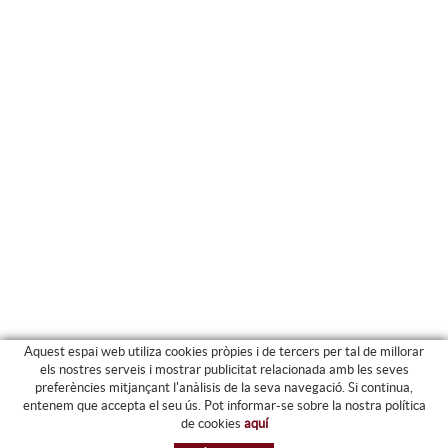
Aquest espai web utiliza cookies pròpies i de tercers per tal de millorar
els nostres serveis i mostrar publicitat relacionada amb les seves
preferències mitjançant l'anàlisis de la seva navegació. Si continua,
PRODUCTES
entenem que accepta el seu ús. Pot informar-se sobre la nostra política
de cookies
aquí
ARXIU I CARPETES