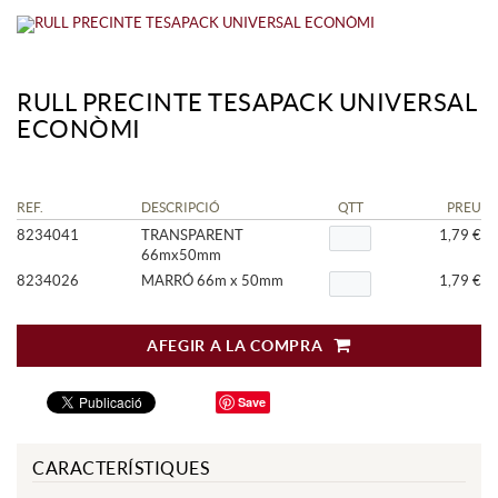
RULL PRECINTE TESAPACK UNIVERSAL
ECONÒMI
REF.
DESCRIPCIÓ
QTT
PREU
8234041
TRANSPARENT
1,79 €
66mx50mm
8234026
MARRÓ 66m x 50mm
1,79 €
AFEGIR A LA COMPRA
Save
CARACTERÍSTIQUES