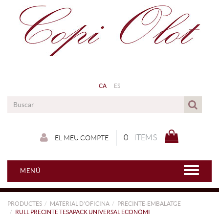
CA
ES
0
ITEMS
EL MEU COMPTE
MENÚ
PRODUCTES
MATERIAL D'OFICINA
PRECINTE-EMBALATGE
RULL PRECINTE TESAPACK UNIVERSAL ECONÒMI