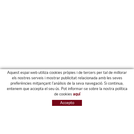
Aquest espai web utiliza cookies pròpies i de tercers per tal de millorar
els nostres serveis i mostrar publicitat relacionada amb les seves
preferències mitjançant l'anàlisis de la seva navegació. Si continua,
PRODUCTES
entenem que accepta el seu ús. Pot informar-se sobre la nostra política
de cookies
aquí
ARXIU I CARPETES
Accepto
MAQUINÀRIA
ETIQUETES I GOMETS
MATERIAL D'OFICINA
ESCRIPTURA
INFORMÀTICA I SEGELLS