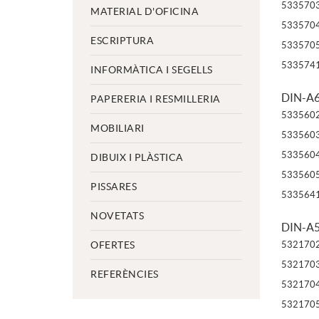
533570
MATERIAL D'OFICINA
533570
ESCRIPTURA
533570
533574
INFORMÀTICA I SEGELLS
DIN-A6
PAPERERIA I RESMILLERIA
533560
MOBILIARI
533560
533560
DIBUIX I PLÀSTICA
533560
PISSARES
533564
NOVETATS
DIN-A5
OFERTES
532170
532170
REFERÈNCIES
532170
532170