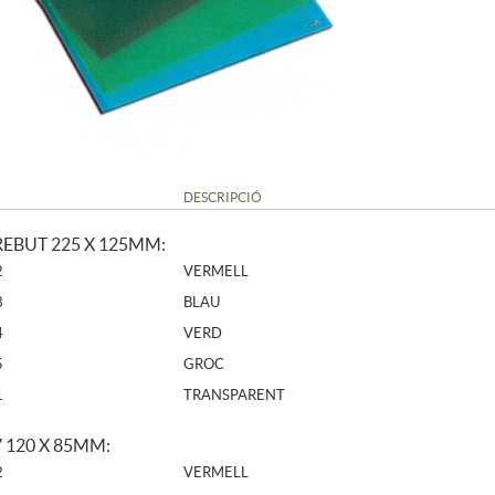
DESCRIPCIÓ
EBUT 225 X 125MM:
2
VERMELL
3
BLAU
4
VERD
5
GROC
1
TRANSPARENT
 120 X 85MM:
2
VERMELL