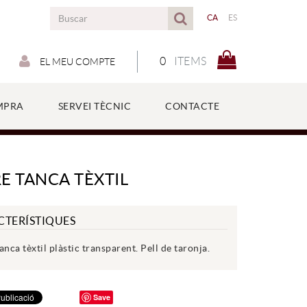
CA
ES
0
ITEMS
EL MEU COMPTE
MPRA
SERVEI TÈCNIC
CONTACTE
E TANCA TÈXTIL
CTERÍSTIQUES
anca tèxtil plàstic transparent. Pell de taronja.
Save