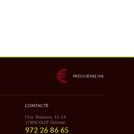
PREUS SENSE IVA
CONTACTE
Ctra. Riudaura, 12-14
17800 OLOT (Girona)
972 26 86 65