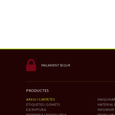
PAGAMENT SEGUR
PRODUCTES
ARXIU I CARPETES
MAQUINÀR
ETIQUETES I GOMETS
MATERIAL 
ESCRIPTURA
INFORMÀTI
PAPERERIA I RESMILLERIA
MOBILIARI