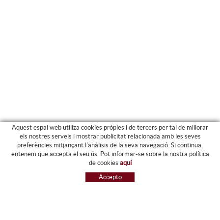
Aquest espai web utiliza cookies pròpies i de tercers per tal de millorar
els nostres serveis i mostrar publicitat relacionada amb les seves
preferències mitjançant l'anàlisis de la seva navegació. Si continua,
PRODUCTES
entenem que accepta el seu ús. Pot informar-se sobre la nostra política
de cookies
aquí
ARXIU I CARPETES
Accepto
MAQUINÀRIA
ETIQUETES I GOMETS
MATERIAL D'OFICINA
ESCRIPTURA
INFORMÀTICA I SEGELLS