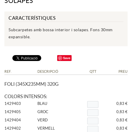
SOLAPES
CARACTERÍSTIQUES
Subcarpetes amb bossa interior i solapes. Fons 30mm
expansible.
Save
REF.
DESCRIPCIÓ
QTT
PREU
FOLI (345X235MM) 320G
COLORS INTENSOS:
1429403
BLAU
0,83 €
1429405
GROC
0,83 €
1429404
VERD
0,83 €
1429402
VERMELL
0,83 €