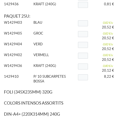
1429436
KRAFT (240G)
0,81 €
PAQUET 25U:
W1429403
BLAU
0,82 €/u
20,52 €
W1429405
GROC
0,82 €/u
20,52 €
W1429404
VERD
0,82 €/u
20,52 €
W1429402
VERMELL
0,82 €/u
20,52 €
W1429436
KRAFT (240G)
0,80 €/u
20,12 €
1429410
P/ 10 SUBCARPETES
8,22 €
BOSSA
FOLI (345X235MM) 320G
COLORS INTENSOS ASSORTITS
DIN-A4+ (220X314MM) 240G