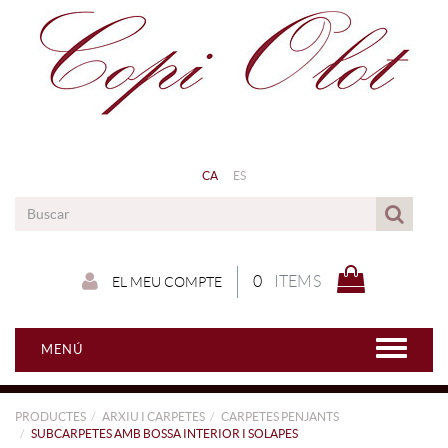
CA
ES
0
ITEMS
EL MEU COMPTE
MENÚ
PRODUCTES
ARXIU I CARPETES
CARPETES PENJANTS
SUBCARPETES AMB BOSSA INTERIOR I SOLAPES