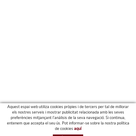
Aquest espai web utiliza cookies pròpies i de tercers per tal de millorar
els nostres serveis i mostrar publicitat relacionada amb les seves
preferències mitjançant l'anàlisis de la seva navegació. Si continua,
PRODUCTES
entenem que accepta el seu ús. Pot informar-se sobre la nostra política
de cookies
aquí
ARXIU I CARPETES