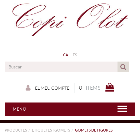
CA
ES
0
ITEMS
EL MEU COMPTE
MENÚ
PRODUCTES
ETIQUETES I GOMETS
GOMETS DE FIGURES