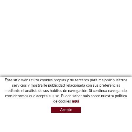
Este sitio web utiliza cookies propias y de terceros para mejorar nuestros
servicios y mostrarle publicidad relacionada con sus preferencias
mediante el análisis de sus hábitos de navegación. Si continua navegando,
CATEGORIAS
consideramos que acepta su uso. Puede saber más sobre nuestra política
de cookies
aquí
ARCHIVO Y CARPETAS
Acepto
MAQUINARIA
ETIQUETAS Y GOMETS
MATERIAL DE OFIICNA
ESCRITURA