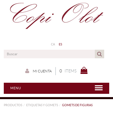
CA
ES
0
ITEMS
MI CUENTA
MENU
PRODUCTOS
ETIQUETAS Y GOMETS
GOMETS DE FIGURAS