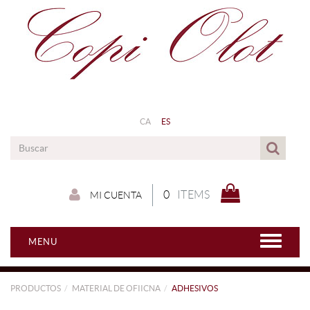
CA
ES
0
ITEMS
MI CUENTA
MENU
PRODUCTOS
MATERIAL DE OFIICNA
ADHESIVOS