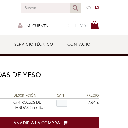
CA
ES
0
ITEMS
MI CUENTA
SERVICIO TÉCNICO
CONTACTO
AS DE YESO
DESCRIPCIÓN
CANT.
PRECIO
C/ 4 ROLLOS DE
7,64 €
BANDAS 3m x 8cm
AÑADIR A LA COMPRA