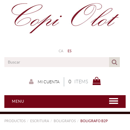
CA
ES
0
ITEMS
MI CUENTA
MENU
PRODUCTOS
ESCRITURA
BOLIGRAFOS
BOLIGRAFO B2P