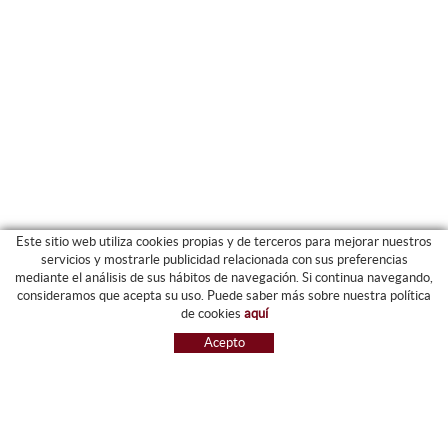
Este sitio web utiliza cookies propias y de terceros para mejorar nuestros
servicios y mostrarle publicidad relacionada con sus preferencias
mediante el análisis de sus hábitos de navegación. Si continua navegando,
CATEGORIAS
consideramos que acepta su uso. Puede saber más sobre nuestra política
de cookies
aquí
ARCHIVO Y CARPETAS
Acepto
MAQUINARIA
ETIQUETAS Y GOMETS
MATERIAL DE OFIICNA
ESCRITURA
INFORMÁTICA Y SELLOS