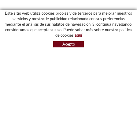
Este sitio web utiliza cookies propias y de terceros para mejorar nuestros
servicios y mostrarle publicidad relacionada con sus preferencias
mediante el análisis de sus hábitos de navegación. Si continua navegando,
CATEGORIAS
consideramos que acepta su uso. Puede saber más sobre nuestra política
de cookies
aquí
ARCHIVO Y CARPETAS
Acepto
MAQUINARIA
ETIQUETAS Y GOMETS
MATERIAL DE OFIICNA
ESCRITURA
INFORMÁTICA Y SELLOS
PAPELERÍA Y RESMILLERÍA
MOBILIARIO
DIBUJO Y PLÁSTICA
PIZARRAS
NOVEDADES
OFERTAS
REFERENCIAS
GUIA DE COMPRA