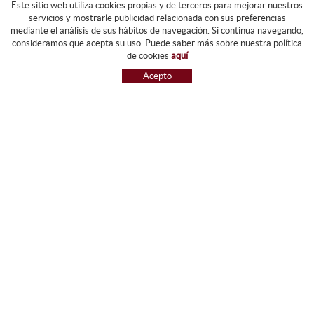
Este sitio web utiliza cookies propias y de terceros para mejorar nuestros
servicios y mostrarle publicidad relacionada con sus preferencias
mediante el análisis de sus hábitos de navegación. Si continua navegando,
CATEGORIAS
consideramos que acepta su uso. Puede saber más sobre nuestra política
de cookies
aquí
ARCHIVO Y CARPETAS
Acepto
MAQUINARIA
ETIQUETAS Y GOMETS
MATERIAL DE OFIICNA
ESCRITURA
INFORMÁTICA Y SELLOS
PAPELERÍA Y RESMILLERÍA
MOBILIARIO
DIBUJO Y PLÁSTICA
PIZARRAS
NOVEDADES
OFERTAS
REFERENCIAS
GUIA DE COMPRA
ENVÍOS