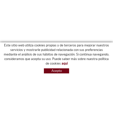
Este sitio web utiliza cookies propias y de terceros para mejorar nuestros
servicios y mostrarle publicidad relacionada con sus preferencias
mediante el análisis de sus hábitos de navegación. Si continua navegando,
CATEGORIAS
consideramos que acepta su uso. Puede saber más sobre nuestra política
de cookies
aquí
ARCHIVO Y CARPETAS
Acepto
MAQUINARIA
ETIQUETAS Y GOMETS
MATERIAL DE OFIICNA
ESCRITURA
INFORMÁTICA Y SELLOS
PAPELERÍA Y RESMILLERÍA
MOBILIARIO
DIBUJO Y PLÁSTICA
PIZARRAS