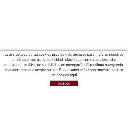
Este sitio web utiliza cookies propias y de terceros para mejorar nuestros
servicios y mostrarle publicidad relacionada con sus preferencias
mediante el análisis de sus hábitos de navegación. Si continua navegando,
CATEGORIAS
consideramos que acepta su uso. Puede saber más sobre nuestra política
de cookies
aquí
ARCHIVO Y CARPETAS
Acepto
MAQUINARIA
ETIQUETAS Y GOMETS
MATERIAL DE OFIICNA
ESCRITURA
INFORMÁTICA Y SELLOS
PAPELERÍA Y RESMILLERÍA
MOBILIARIO
DIBUJO Y PLÁSTICA