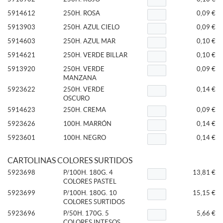
5914612
250H. ROSA
0,09 €
5913903
250H. AZUL CIELO
0,09 €
5914603
250H. AZUL MAR
0,10 €
5914621
250H. VERDE BILLAR
0,10 €
5913920
250H. VERDE
0,09 €
MANZANA
5923622
250H. VERDE
0,14 €
OSCURO
5914623
250H. CREMA
0,09 €
5923626
100H. MARRÓN
0,14 €
5923601
100H. NEGRO
0,14 €
CARTOLINAS COLORES SURTIDOS
5923698
P/100H. 180G. 4
13,81 €
COLORES PASTEL
5923699
P/100H. 180G. 10
15,15 €
COLORES SURTIDOS
5923696
P/50H. 170G. 5
5,66 €
COLORES INTESOS