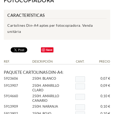
FOTOCOPIADORA
CARACTERÍSTICAS
Cartolines Din-A4 aptes per fotocopiadora. Venda
unitària
Save
REF.
DESCRIPCIÓN
CANT.
PRECIO
PAQUETE CARTOLINAS DIN-A4:
5923606
250H. BLANCO
0,07 €
5913907
250H. AMARILLO
0,09 €
CLARO
5914660
250H. AMARILLO
0,10 €
CANARIO
5913909
250H. NARANJA
0,10 €
5913902
250H. ROJO
0,10 €