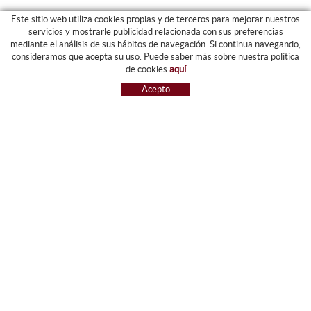
Este sitio web utiliza cookies propias y de terceros para mejorar nuestros
servicios y mostrarle publicidad relacionada con sus preferencias
mediante el análisis de sus hábitos de navegación. Si continua navegando,
CATEGORIAS
consideramos que acepta su uso. Puede saber más sobre nuestra política
de cookies
aquí
ARCHIVO Y CARPETAS
Acepto
MAQUINARIA
ETIQUETAS Y GOMETS
MATERIAL DE OFIICNA
ESCRITURA
INFORMÁTICA Y SELLOS
PAPELERÍA Y RESMILLERÍA
MOBILIARIO
DIBUJO Y PLÁSTICA
PIZARRAS
NOVEDADES
OFERTAS
REFERENCIAS
GUIA DE COMPRA