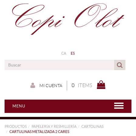
CA
ES
0
ITEMS
MI CUENTA
MENU
PRODUCTOS
PAPELERÍA Y RESMILLERÍA
CARTOLINAS
CARTULINAS METALIZADA 2 CARES