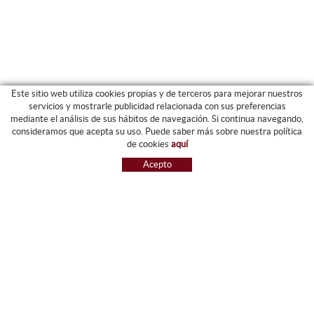
Este sitio web utiliza cookies propias y de terceros para mejorar nuestros
servicios y mostrarle publicidad relacionada con sus preferencias
mediante el análisis de sus hábitos de navegación. Si continua navegando,
CATEGORIAS
consideramos que acepta su uso. Puede saber más sobre nuestra política
de cookies
aquí
ARCHIVO Y CARPETAS
Acepto
MAQUINARIA
ETIQUETAS Y GOMETS
MATERIAL DE OFIICNA
ESCRITURA
INFORMÁTICA Y SELLOS
PAPELERÍA Y RESMILLERÍA
MOBILIARIO
DIBUJO Y PLÁSTICA
PIZARRAS
NOVEDADES
OFERTAS