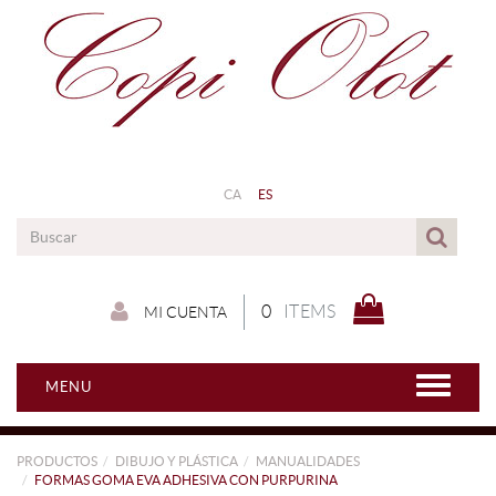
CA
ES
0
ITEMS
MI CUENTA
MENU
PRODUCTOS
DIBUJO Y PLÁSTICA
MANUALIDADES
FORMAS GOMA EVA ADHESIVA CON PURPURINA