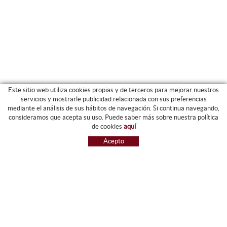
Este sitio web utiliza cookies propias y de terceros para mejorar nuestros
servicios y mostrarle publicidad relacionada con sus preferencias
mediante el análisis de sus hábitos de navegación. Si continua navegando,
CATEGORIAS
consideramos que acepta su uso. Puede saber más sobre nuestra política
de cookies
aquí
ARCHIVO Y CARPETAS
Acepto
MAQUINARIA
ETIQUETAS Y GOMETS
MATERIAL DE OFIICNA
ESCRITURA
INFORMÁTICA Y SELLOS
PAPELERÍA Y RESMILLERÍA
MOBILIARIO
DIBUJO Y PLÁSTICA
PIZARRAS