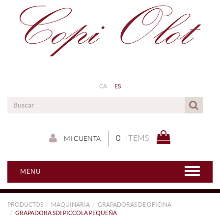
CA
ES
0
ITEMS
MI CUENTA
MENU
PRODUCTOS
MAQUINARIA
GRAPADORAS DE OFICINA
GRAPADORA SDI PICCOLA PEQUEÑA