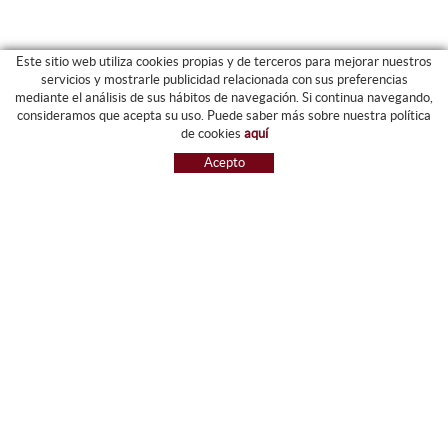
Este sitio web utiliza cookies propias y de terceros para mejorar nuestros
servicios y mostrarle publicidad relacionada con sus preferencias
mediante el análisis de sus hábitos de navegación. Si continua navegando,
CATEGORIAS
consideramos que acepta su uso. Puede saber más sobre nuestra política
de cookies
aquí
ARCHIVO Y CARPETAS
Acepto
MAQUINARIA
ETIQUETAS Y GOMETS
MATERIAL DE OFIICNA
ESCRITURA
INFORMÁTICA Y SELLOS
PAPELERÍA Y RESMILLERÍA
MOBILIARIO
DIBUJO Y PLÁSTICA
PIZARRAS
NOVEDADES
OFERTAS
REFERENCIAS