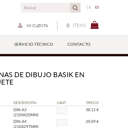
CA
ES
0
ITEMS
MI CUENTA
SERVICIO TÉCNICO
CONTACTO
NAS DE DIBUJO BASIK EN
UETE
DESCRIPCIÓN
CANT.
PRECIO
DIN-A3
38,12 €
(210X420MM)
DIN-A4
20,09 €
(210X297MM)