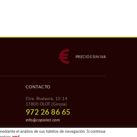
PRECIOS SIN IVA
CONTACTO
Ctra. Riudaura, 12-14
17800 OLOT (Girona)
972 26 86 65
info@copiolot.com
mediante el análisis de sus hábitos de navegación. Si continua
cookies
aquí