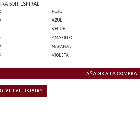
URA 50H. ESPIRAL:
2
ROJO
3
AZUL
4
VERDE
5
AMARILLO
9
NARANJA
5
VIOLETA
AÑADIR A LA COMPRA
OLVER AL LISTADO