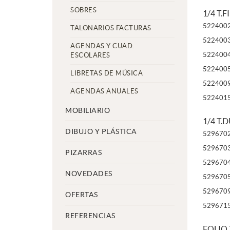
SOBRES
1/4 T.
522400
TALONARIOS FACTURAS
522400
AGENDAS Y CUAD.
522400
ESCOLARES
522400
LIBRETAS DE MÚSICA
522400
AGENDAS ANUALES
522401
MOBILIARIO
1/4 T.
DIBUJO Y PLÁSTICA
529670
529670
PIZARRAS
529670
NOVEDADES
529670
529670
OFERTAS
529671
REFERENCIAS
FOLIO 