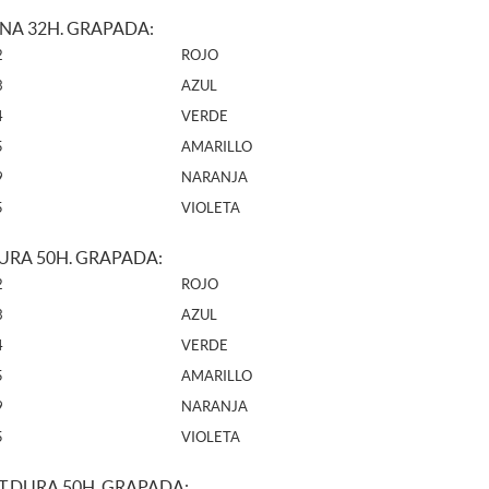
FINA 32H. GRAPADA:
2
ROJO
3
AZUL
4
VERDE
5
AMARILLO
9
NARANJA
5
VIOLETA
DURA 50H. GRAPADA:
2
ROJO
3
AZUL
4
VERDE
5
AMARILLO
9
NARANJA
5
VIOLETA
T.DURA 50H. GRAPADA: