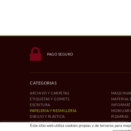
PAGO SEGURO
CATEGORIAS
ARCHIVO Y CARPETAS
MAQUINAR
ETIQUETAS Y GOMETS
MATERIAL 
ESCRITURA
INFORMÁTI
PAPELERÍA Y RESMILLERÍA
MOBILIAR
DIBUJO Y PLÁSTICA
PIZARRAS
NOVEDADES
OFERTAS
Este sitio web utiliza cookies propias y de terceros para mej
REFERENCIAS
navegando,