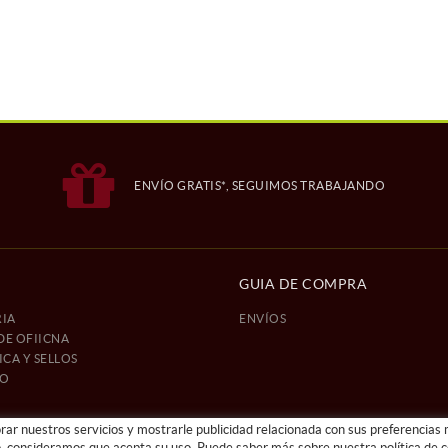
ENVÍO GRATIS*, SEGUIMOS TRABAJANDO
GUIA DE COMPRA
IA
ENVÍOS
DE OFIICNA
CA Y SELLOS
IO
orar nuestros servicios y mostrarle publicidad relacionada con sus preferencias 
 consideramos que acepta su uso. Puede saber más sobre nuestra política de 