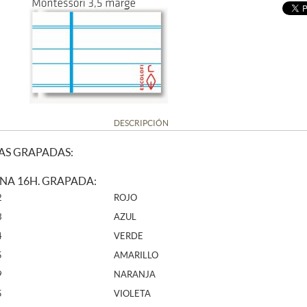
DESCRIPCIÓN
AS GRAPADAS:
FINA 16H. GRAPADA:
2
ROJO
3
AZUL
4
VERDE
5
AMARILLO
9
NARANJA
5
VIOLETA