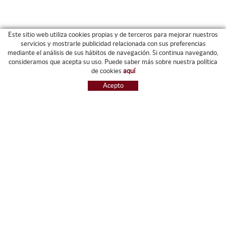
Este sitio web utiliza cookies propias y de terceros para mejorar nuestros
servicios y mostrarle publicidad relacionada con sus preferencias
mediante el análisis de sus hábitos de navegación. Si continua navegando,
CATEGORIAS
consideramos que acepta su uso. Puede saber más sobre nuestra política
de cookies
aquí
ARCHIVO Y CARPETAS
Acepto
MAQUINARIA
ETIQUETAS Y GOMETS
MATERIAL DE OFIICNA
ESCRITURA
INFORMÁTICA Y SELLOS
PAPELERÍA Y RESMILLERÍA
MOBILIARIO
DIBUJO Y PLÁSTICA
PIZARRAS
NOVEDADES
OFERTAS
REFERENCIAS