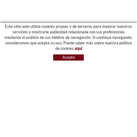
Este sitio web utiliza cookies propias y de terceros para mejorar nuestros
servicios y mostrarle publicidad relacionada con sus preferencias
mediante el análisis de sus hábitos de navegación. Si continua navegando,
CATEGORIAS
consideramos que acepta su uso. Puede saber más sobre nuestra política
de cookies
aquí
ARCHIVO Y CARPETAS
Acepto
MAQUINARIA
ETIQUETAS Y GOMETS
MATERIAL DE OFIICNA
ESCRITURA
INFORMÁTICA Y SELLOS
PAPELERÍA Y RESMILLERÍA
MOBILIARIO
DIBUJO Y PLÁSTICA
PIZARRAS
NOVEDADES
OFERTAS
REFERENCIAS