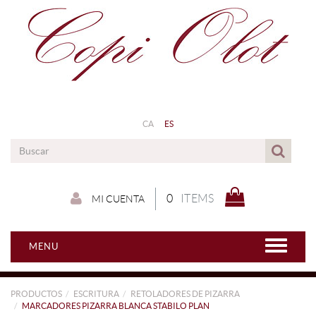
CA
ES
0
ITEMS
MI CUENTA
MENU
PRODUCTOS
ESCRITURA
RETOLADORES DE PIZARRA
MARCADORES PIZARRA BLANCA STABILO PLAN