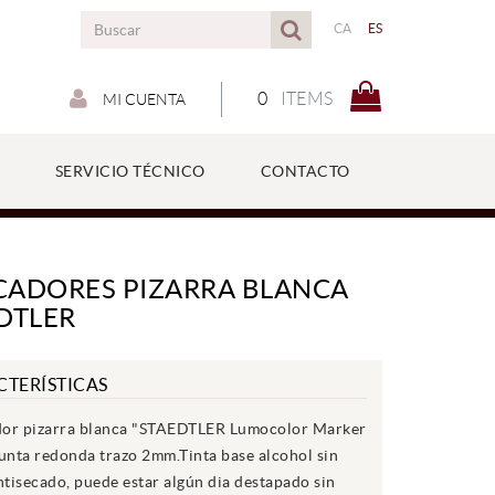
CA
ES
0
ITEMS
MI CUENTA
SERVICIO TÉCNICO
CONTACTO
ADORES PIZARRA BLANCA
DTLER
CTERÍSTICAS
or pizarra blanca "STAEDTLER Lumocolor Marker
unta redonda trazo 2mm.Tinta base alcohol sin
ntisecado, puede estar algún dia destapado sin