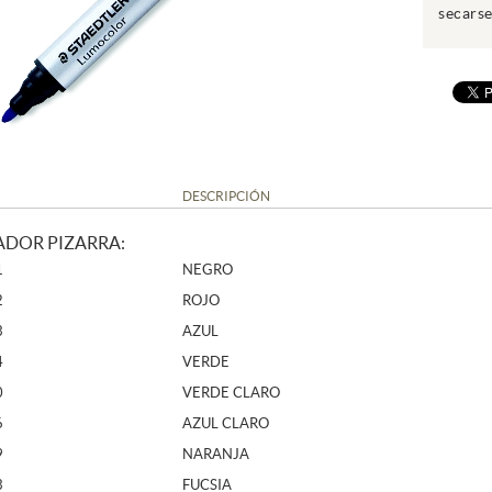
secarse
DESCRIPCIÓN
DOR PIZARRA:
1
NEGRO
2
ROJO
3
AZUL
4
VERDE
0
VERDE CLARO
6
AZUL CLARO
9
NARANJA
3
FUCSIA