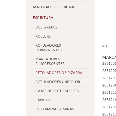
MATERIAL DE OFIICNA
ESCRITURA
BOLIGRAFOS
ROLLERS
ROTULADORES
REF.
PERMANENTES
MARCA
MARCADORES
283120
FLUORESCENTES
283120
RETOLADORES DE PIZARRA
283120
ROTULADORES UNICOLOR
283120
CAJAS DE ROTULADORES
283122
283121
LÁPICES
283120
PORTAMINAS Y MINAS
283121