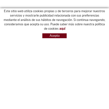
Este sitio web utiliza cookies propias y de terceros para mejorar nuestros
servicios y mostrarle publicidad relacionada con sus preferencias
mediante el análisis de sus hábitos de navegación. Si continua navegando,
CATEGORIAS
consideramos que acepta su uso. Puede saber más sobre nuestra política
de cookies
aquí
ARCHIVO Y CARPETAS
Acepto
MAQUINARIA
ETIQUETAS Y GOMETS
MATERIAL DE OFIICNA
ESCRITURA
INFORMÁTICA Y SELLOS
PAPELERÍA Y RESMILLERÍA
MOBILIARIO
DIBUJO Y PLÁSTICA
PIZARRAS
NOVEDADES
OFERTAS
REFERENCIAS
GUIA DE COMPRA