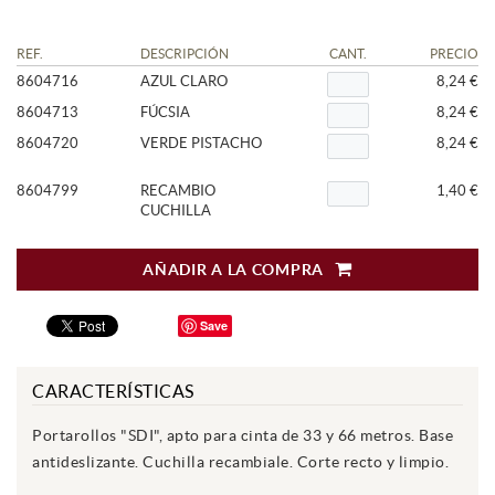
REF.
DESCRIPCIÓN
CANT.
PRECIO
8604716
AZUL CLARO
8,24 €
8604713
FÚCSIA
8,24 €
8604720
VERDE PISTACHO
8,24 €
8604799
RECAMBIO
1,40 €
CUCHILLA
AÑADIR A LA COMPRA
Save
CARACTERÍSTICAS
Portarollos "SDI", apto para cinta de 33 y 66 metros. Base
antideslizante. Cuchilla recambiale. Corte recto y limpio.