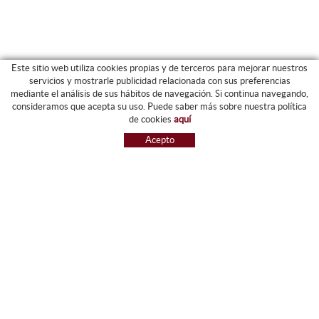
Este sitio web utiliza cookies propias y de terceros para mejorar nuestros
servicios y mostrarle publicidad relacionada con sus preferencias
mediante el análisis de sus hábitos de navegación. Si continua navegando,
CATEGORIAS
consideramos que acepta su uso. Puede saber más sobre nuestra política
de cookies
aquí
ARCHIVO Y CARPETAS
Acepto
MAQUINARIA
ETIQUETAS Y GOMETS
MATERIAL DE OFIICNA
ESCRITURA
INFORMÁTICA Y SELLOS
PAPELERÍA Y RESMILLERÍA
MOBILIARIO
DIBUJO Y PLÁSTICA
PIZARRAS
NOVEDADES
OFERTAS
REFERENCIAS