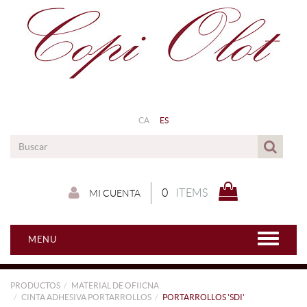
CA
ES
0
ITEMS
MI CUENTA
MENU
PRODUCTOS
MATERIAL DE OFIICNA
CINTA ADHESIVA PORTARROLLOS
PORTARROLLOS 'SDI'