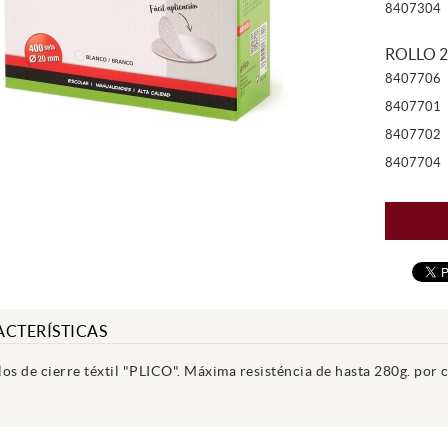
8407304
ROLLO 2
8407706
8407701
8407702
8407704
CTERÍSTICAS
los de cierre téxtil "PLICO". Máxima resisténcia de hasta 280g. por 
.