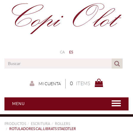
CA
ES
0
ITEMS
MI CUENTA
MENU
PRODUCTOS
ESCRITURA
ROLLERS
ROTULADORES CAL.LIBRATS STAEDTLER