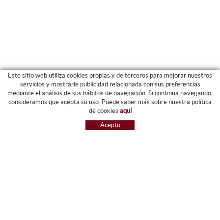
Este sitio web utiliza cookies propias y de terceros para mejorar nuestros
servicios y mostrarle publicidad relacionada con sus preferencias
mediante el análisis de sus hábitos de navegación. Si continua navegando,
CATEGORIAS
consideramos que acepta su uso. Puede saber más sobre nuestra política
de cookies
aquí
ARCHIVO Y CARPETAS
Acepto
MAQUINARIA
ETIQUETAS Y GOMETS
MATERIAL DE OFIICNA
ESCRITURA
INFORMÁTICA Y SELLOS
PAPELERÍA Y RESMILLERÍA
MOBILIARIO
DIBUJO Y PLÁSTICA
PIZARRAS
NOVEDADES