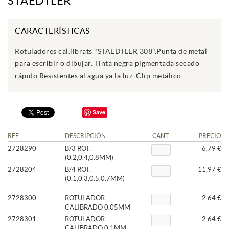
STAEDTLER
CARACTERÍSTICAS
Rotuladores cal.librats "STAEDTLER 308".Punta de metal
para escribir o dibujar. Tinta negra pigmentada secado
rápido.Resistentes al agua ya la luz. Clip metálico.
Save
REF.
DESCRIPCIÓN
CANT.
PRECIO
2728290
B/3 ROT.
6,79 €
(0.2,0.4,0.8MM)
2728204
B/4 ROT.
11,97 €
(0.1,0.3,0.5,0.7MM)
2728300
ROTULADOR
2,64 €
CALIBRADO 0.05MM
2728301
ROTULADOR
2,64 €
CALIBRADO 0.1MM