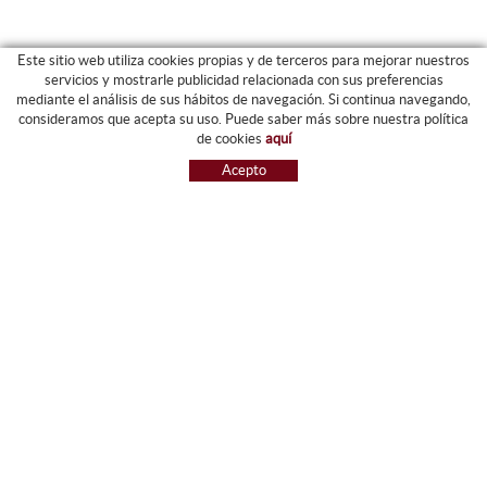
Este sitio web utiliza cookies propias y de terceros para mejorar nuestros
servicios y mostrarle publicidad relacionada con sus preferencias
mediante el análisis de sus hábitos de navegación. Si continua navegando,
CATEGORIAS
consideramos que acepta su uso. Puede saber más sobre nuestra política
de cookies
aquí
ARCHIVO Y CARPETAS
Acepto
MAQUINARIA
ETIQUETAS Y GOMETS
MATERIAL DE OFIICNA
ESCRITURA
INFORMÁTICA Y SELLOS
PAPELERÍA Y RESMILLERÍA
MOBILIARIO
DIBUJO Y PLÁSTICA
PIZARRAS
NOVEDADES
OFERTAS
REFERENCIAS