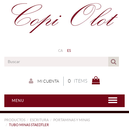
CA
ES
0
ITEMS
MI CUENTA
MENU
PRODUCTOS
ESCRITURA
PORTAMINAS Y MINAS
TUBO MINAS STAEDTLER